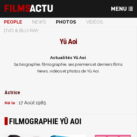
PEOPLE
NEWS
PHOTOS
VIDÉOS
DVD & BLU-RAY
Yû Aoi
Actualités Yû Aoi
.
Sa biographie, filmographie, ses premiers et derniers films.
News, vidéos et photos de Yû Aoi.
Actrice
: 17 Août 1985
Né le
FILMOGRAPHIE YÛ AOI