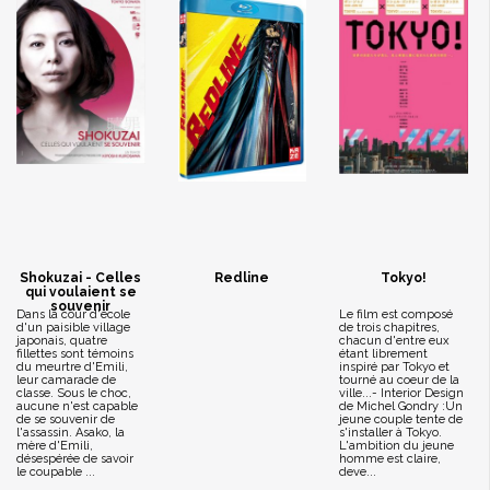
Shokuzai - Celles
Redline
Tokyo!
qui voulaient se
souvenir
Dans la cour d'école
Le film est composé
d'un paisible village
de trois chapitres,
japonais, quatre
chacun d'entre eux
fillettes sont témoins
étant librement
du meurtre d'Emili,
inspiré par Tokyo et
leur camarade de
tourné au coeur de la
classe. Sous le choc,
ville...- Interior Design
aucune n'est capable
de Michel Gondry :Un
de se souvenir de
jeune couple tente de
l'assassin. Asako, la
s'installer à Tokyo.
mère d'Emili,
L'ambition du jeune
désespérée de savoir
homme est claire,
le coupable ...
deve...