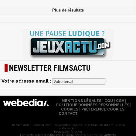
NEWSLETTER FILMSACTU
Votre adresse email :
MENTIONS LÉGALES
|
CGU
|
CGV
|
POLITIQUE DONNÉES PERSONNELLES
|
COOKIES
|
PRÉFÉRENCE COOKIES
|
CONTACT
© 2007-2026 Filmsactu .com. Tous droits réservés. Reproduction interdite sans
autorisation.
Réalisation Vitalyn
Filmsactu
.com est édité par Mixicom, société du groupe
Webedia
.