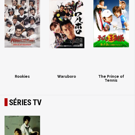
Rookies
Waruboro
The Prince of
Tennis
SÉRIES TV