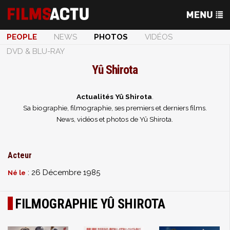
PEOPLE
NEWS
PHOTOS
VIDÉOS
DVD & BLU-RAY
Yû Shirota
Actualités Yû Shirota
.
Sa biographie, filmographie, ses premiers et derniers films.
News, vidéos et photos de Yû Shirota.
Acteur
: 26 Décembre 1985
Né le
FILMOGRAPHIE YÛ SHIROTA