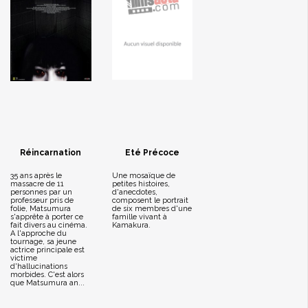
Réincarnation
Eté Précoce
35 ans après le
Une mosaïque de
massacre de 11
petites histoires,
personnes par un
d'anecdotes,
professeur pris de
composent le portrait
folie, Matsumura
de six membres d'une
s'apprête à porter ce
famille vivant à
fait divers au cinéma.
Kamakura.
A l'approche du
tournage, sa jeune
actrice principale est
victime
d'hallucinations
morbides. C'est alors
que Matsumura an...