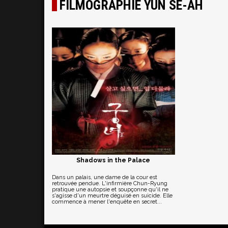
FILMOGRAPHIE YUN SE-AH
Shadows in the Palace
Dans un palais, une dame de la cour est
retrouvée pendue. L'infirmière Chun-Ryung
pratique une autopsie et soupçonne qu'il ne
s'agisse d'un meurtre déguisé en suicide. Elle
commence à mener l'enquête en secret...