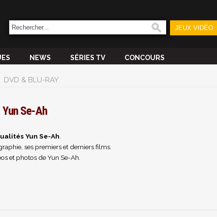
JEUX VIDÉO
UES
NEWS
SÉRIES TV
CONCOURS
DVD & BLU-RAY
Yun Se-Ah
ualités Yun Se-Ah
.
raphie, ses premiers et derniers films.
os et photos de Yun Se-Ah.