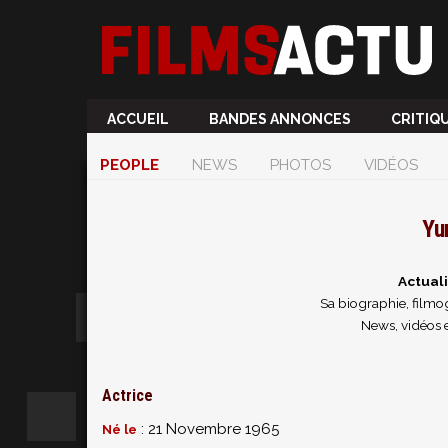
ACCUEIL
BANDES ANNONCES
CRITIQ
PEOPLE
NEWS
PHOTOS
VIDÉOS
Yu
Actual
Sa biographie, filmog
News, vidéos 
Actrice
: 21 Novembre 1965
Né le