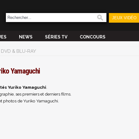
JEUX VIDÉO
UES
NEWS
SÉRIES TV
CONCOURS
DVD & BLU-RAY
riko Yamaguchi
ités Yuriko Yamaguchi
.
raphie, ses premiers et derniers films.
et photos de Yuriko Yamaguchi.