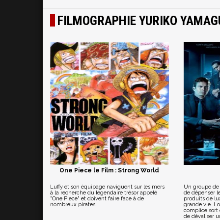
FILMOGRAPHIE YURIKO YAMAG
One Piece le Film : Strong World
Luffy et son équipage naviguent sur les mers
Un groupe de
à la recherche du légendaire trésor appelé
de dépenser l
"One Piece" et doivent faire face à de
produits de lu
nombreux pirates.
grande vie. L
complice sort 
de dévaliser u