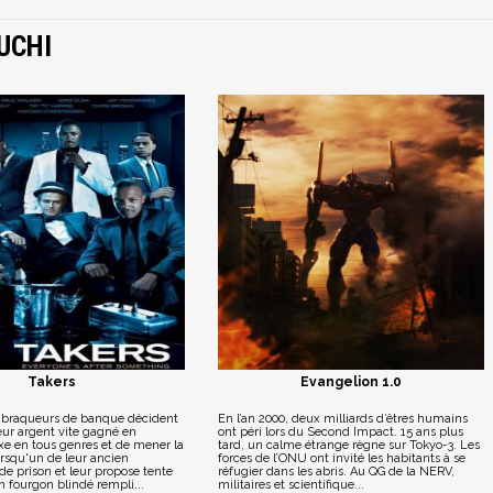
UCHI
Takers
Evangelion 1.0
 braqueurs de banque décident
En l’an 2000, deux milliards d’êtres humains
eur argent vite gagné en
ont péri lors du Second Impact. 15 ans plus
xe en tous genres et de mener la
tard, un calme étrange règne sur Tokyo-3. Les
orsqu'un de leur ancien
forces de l’ONU ont invité les habitants à se
de prison et leur propose tente
réfugier dans les abris. Au QG de la NERV,
n fourgon blindé rempli...
militaires et scientifique...