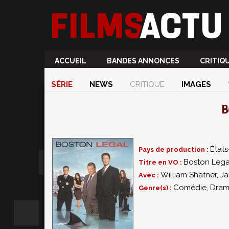
ACCUEIL
BANDES ANNONCES
CRITIQ
SÉRIE
NEWS
CRITIQUE
IMAGES
B
États
Pays de production :
Boston Lega
Titre en VO :
William Shatner
,
Ja
Avec :
Comédie, Dra
Genre(s) :