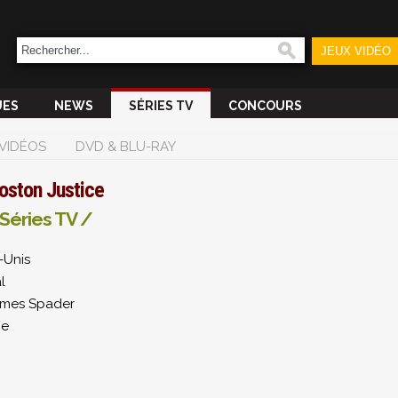
JEUX VIDÉO
UES
NEWS
SÉRIES TV
CONCOURS
VIDÉOS
DVD & BLU-RAY
oston Justice
Séries TV /
-Unis
l
mes Spader
me