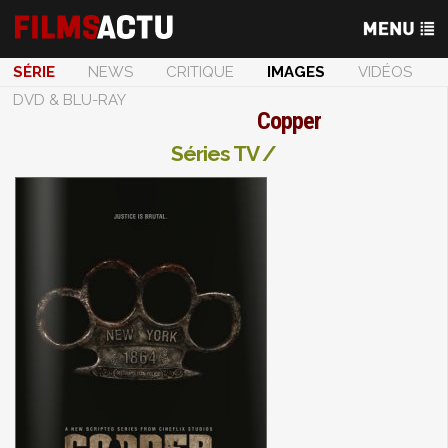
SÉRIE
NEWS
CRITIQUE
IMAGES
VIDÉOS
DVD & BLU-RAY
Copper
Séries TV /