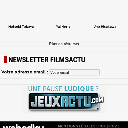
Natsuki Takaya
Yui Horie
Aya Hisakawa
NEWSLETTER FILMSACTU
Votre adresse email :
MENTIONS LÉGALES
|
CGU
|
CGV
|