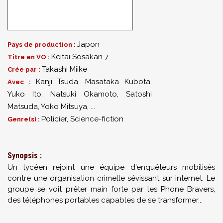
Japon
Pays de production :
Keitai Sosakan 7
Titre en VO :
Takashi Miike
Crée par :
Kanji Tsuda
,
Masataka Kubota
,
Avec :
Yuko Ito
,
Natsuki Okamoto
,
Satoshi
Matsuda
,
Yoko Mitsuya
,
...
Policier, Science-fiction
Genre(s) :
Synopsis :
Un lycéen rejoint une équipe d'enquêteurs mobilisés
contre une organisation crimelle sévissant sur internet. Le
groupe se voit prêter main forte par les Phone Bravers,
des téléphones portables capables de se transformer...