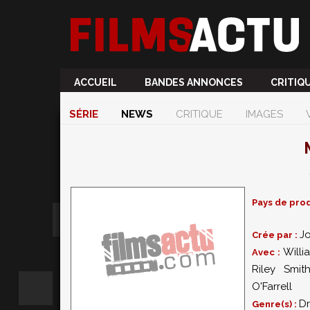
ACCUEIL
BANDES ANNONCES
CRITIQ
SÉRIE
NEWS
CRITIQUE
IMAGES
Pays de prod
J
Crée par :
Willi
Avec :
Riley Smit
O'Farrell
D
Genre(s) :