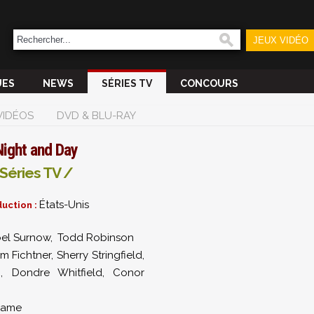
JEUX VIDÉO
UES
NEWS
SÉRIES TV
CONCOURS
VIDÉOS
DVD & BLU-RAY
Night and Day
Séries TV /
États-Unis
uction :
oel Surnow
,
Todd Robinson
am Fichtner
,
Sherry Stringfield
,
h
,
Dondre Whitfield
,
Conor
rame