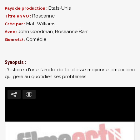
États-Unis
Pays de production :
Roseanne
Titre en VO :
Matt Williams
Crée par :
John Goodman
,
Roseanne Barr
Avec :
Comédie
Genre(s) :
Synopsis :
L'histoire d'une famille de la classe moyenne américaine
qui gère au quotidien ses problèmes.