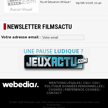
Nu et tatoué en Afrique !
09/08/2026, 10:40
NEWSLETTER FILMSACTU
Votre adresse email :
MENTIONS LÉGALES
|
CGU
|
CGV
|
POLITIQUE DONNÉES PERSONNELLES
|
COOKIES
|
PRÉFÉRENCE COOKIES
|
CONTACT
© 2007-2026 Filmsactu .com. Tous droits réservés. Reproduction interdite sans
autorisation.
Réalisation Vitalyn