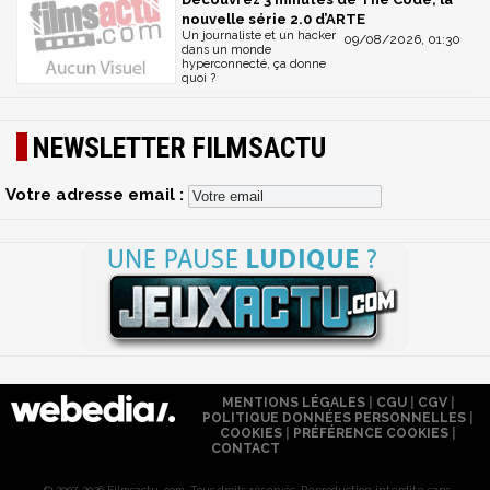
nouvelle série 2.0 d’ARTE
Un journaliste et un hacker
09/08/2026, 01:30
dans un monde
hyperconnecté, ça donne
quoi ?
NEWSLETTER FILMSACTU
Votre adresse email :
MENTIONS LÉGALES
|
CGU
|
CGV
|
POLITIQUE DONNÉES PERSONNELLES
|
COOKIES
|
PRÉFÉRENCE COOKIES
|
CONTACT
© 2007-2026 Filmsactu .com. Tous droits réservés. Reproduction interdite sans