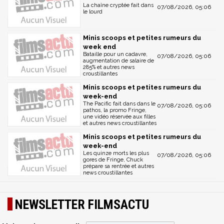
La chaîne cryptée fait dans
07/08/2026, 05:06
le lourd
Minis scoops et petites rumeurs du
week end
Bataille pour un cadavre,
07/08/2026, 05:06
augmentation de salaire de
285% et autres news
croustillantes
Minis scoops et petites rumeurs du
week-end
The Pacific fait dans dans le
07/08/2026, 05:06
pathos, la promo Fringe,
une vidéo réservée aux filles
et autres news croustillantes
Minis scoops et petites rumeurs du
week-end
Les quinze morts les plus
07/08/2026, 05:06
gores de Fringe, Chuck
prépare sa rentrée et autres
news croustillantes
NEWSLETTER FILMSACTU