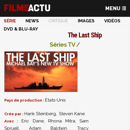
SÉRIE
NEWS
CRITIQUE
IMAGES
VIDÉOS
DVD & BLU-RAY
The Last Ship
Séries TV /
États-Unis
Pays de production :
Hank Steinberg
,
Steven Kane
Crée par :
Eric Dane
,
Rhona Mitra
,
Sam
Avec :
Spruell
,
Adam Baldwin
,
Tracy