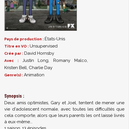
États-Unis
Pays de production :
Unsupervised
Titre en VO :
David Hornsby
Crée par :
Justin Long
,
Romany Malco
,
Avec :
Kristen Bell
,
Charlie Day
Animation
Genre(s) :
Synopsis :
Deux amis optimistes, Gary et Joel, tentent de mener une
vie d'adolescent normale, avec toutes les difficultés que
cela comporte, alors que leurs parents les ont laissé livrés
à eux-même...
1 saison, 13 épisodes