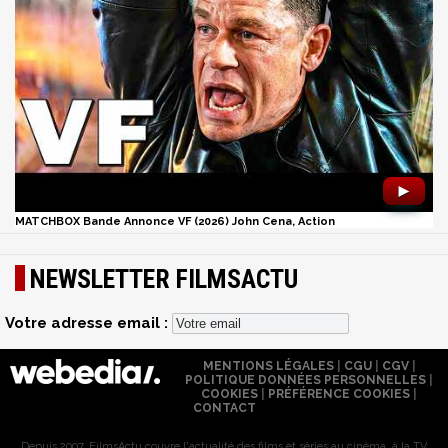
►
MATCHBOX Bande Annonce VF (2026) John Cena, Action
NEWSLETTER FILMSACTU
Votre adresse email :
MENTIONS LÉGALES
|
CGU
|
CGV
|
POLITIQUE DONNÉES PERSONNELLES
|
COOKIES
|
PRÉFÉRENCE COOKIES
|
CONTACT
Depuis 2007, FilmsActu couvre l'actualité des films et séries au cinéma, à la TV