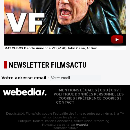
►
MATCHBOX Bande Annonce VF (2026) John Cena, Action
NEWSLETTER FILMSACTU
Votre adresse email :
MENTIONS LÉGALES
|
CGU
|
CGV
|
POLITIQUE DONNÉES PERSONNELLES
|
COOKIES
|
PRÉFÉRENCE COOKIES
|
CONTACT
Depuis 2007, FilmsActu couvre l'actualité des films et séries au cinéma, à la TV
et sur toutes les plateformes.
Critiques, trailers, bandes-annonces, sorties vidéo, streaming...
Filmsactu est édité par
Webedia
Réalisation Vitalyn