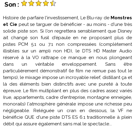
Son :
Histoire de parfaire l'investissement, Le Blu-ray de
Monstres
et Cie
peut se targuer de bénéficier - au moins - d'une très
solide piste son. Si l'on regrettera sensiblement que Disney
ait changé son fusil d'épaule en ne proposant plus de
pistes PCM 5.1 ou 7.1 non compressées (complètement
illisibles sur un ampli non HD), le DTS HD Master Audio
réservé à la VO rattrape ce manque en nous plongeant
dans un véritable enveloppement. Sans être
particulièrement démonstratif (le film ne remue pas tout le
temps), le mixage impose un incroyable relief, distillant ça et
là des éléments bien distinctifs avec une pureté à toute
épreuve. Le film multipliant en plus des cadres assez variés
(rue, appartements, cadre d'entreprise, montagne enneigée,
monorails) l'atmosphère générale impose une richesse peu
négligeable. Reléguée un cran en dessous, la VF ne
bénéficie QUE d'une piste DTS ES 6.1 traditionnelle à plein
débit qui assure également sans mal le spectacle...