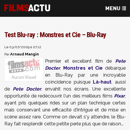
Test Blu-ray : Monstres et Cie – Blu-Ray
Le 03/07/2009 à 07:12
Arnaud Mangin
Par
Premier et excellent film de
Pete
Docter
,
Monstres et Cie
débarque
en Blu-Ray par une incroyable
coïncidence puisque
Là-haut
, aussi
de
Pete Docter
, envahit nos écrans. Une excellente
opportunité de redécouvrir l'un des meilleurs films
Pixar
,
ayant pris quelques rides sur un plan technique certes
mais conservant une efficacité d'intrigue et de mise en
scène assez rare. Comme on devait s'y attendre, le Blu-
Ray fait resplendir cette petite perle plus que de raison...