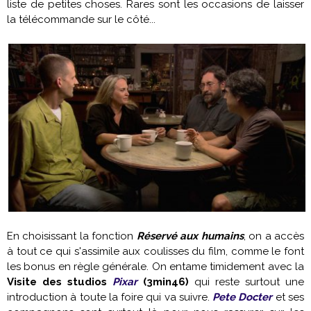
liste de petites choses. Rares sont les occasions de laisser
la télécommande sur le côté...
En choisissant la fonction
Réservé aux humains
, on a accès
à tout ce qui s'assimile aux coulisses du film, comme le font
les bonus en règle générale. On entame timidement avec la
Visite des studios
Pixar
(3min46)
qui reste surtout une
introduction à toute la foire qui va suivre.
Pete Docter
et ses