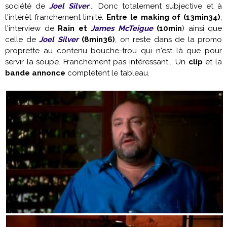
société de
Joel Silver
... Donc totalement subjective et à
l'intérêt franchement limité.
Entre le making of (13min34)
,
l'interview de
Rain et
James McTeigue
(10min
) ainsi que
celle de
Joel Silver
(8min36)
, on reste dans de la promo
proprette au contenu bouche-trou qui n'est là que pour
servir la soupe. Franchement pas intéressant... Un
clip
et la
bande annonce
complètent le tableau.