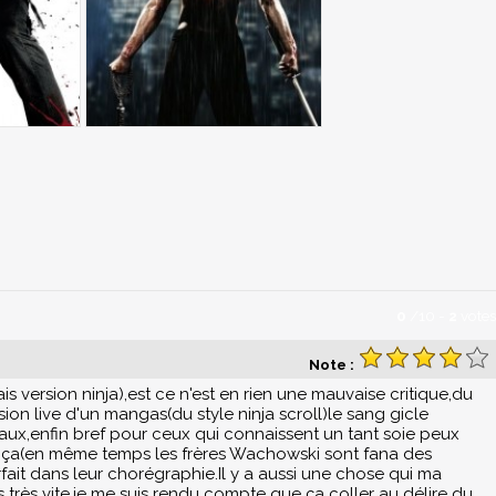
0
/
10
-
2
votes
Note :
s version ninja),est ce n'est en rien une mauvaise critique,du
sion live d'un mangas(du style ninja scroll)le sang gicle
x,enfin bref pour ceux qui connaissent un tant soie peux
r ça(en même temps les frères Wachowski sont fana des
ait dans leur chorégraphie.Il y a aussi une chose qui ma
is très vite,je me suis rendu compte que ça coller au délire du