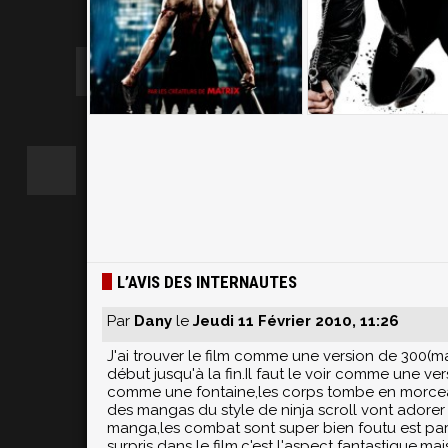
L’AVIS DES INTERNAUTES
Par
Dany
le
Jeudi 11 Février 2010, 11:26
J'ai trouver le film comme une version de 300(mai
début jusqu'à la fin.Il faut le voir comme une ver
comme une fontaine,les corps tombe en morceau
des mangas du style de ninja scroll vont adore
manga,les combat sont super bien foutu est parf
surpris dans le film,c'est l'aspect fantastique,ma