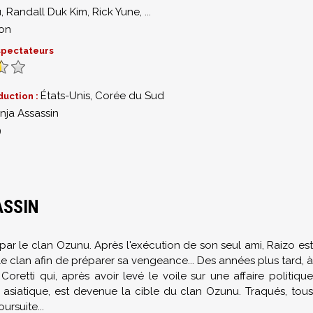
u
,
Randall Duk Kim
,
Rick Yune
,
...
ion
 spectateurs
États-Unis, Corée du Sud
duction :
nja Assassin
9
ASSIN
r par le clan Ozunu. Après l'exécution de son seul ami, Raizo est
le clan afin de préparer sa vengeance... Des années plus tard, à
oretti qui, après avoir levé le voile sur une affaire politique
asiatique, est devenue la cible du clan Ozunu. Traqués, tous
rsuite...