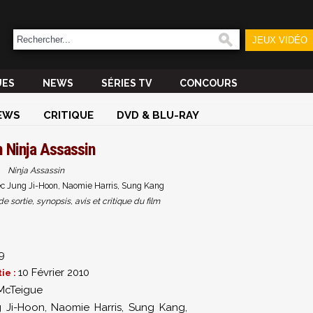
JEUX VIDÉO
UES
NEWS
SÉRIES TV
CONCOURS
EWS
CRITIQUE
DVD & BLU-RAY
m
Ninja Assassin
Ninja Assassin
 Jung Ji-Hoon, Naomie Harris, Sung Kang
sortie, synopsis, avis et critique du film
9
10 Février 2010
ie :
McTeigue
 Ji-Hoon
,
Naomie Harris
,
Sung Kang
,