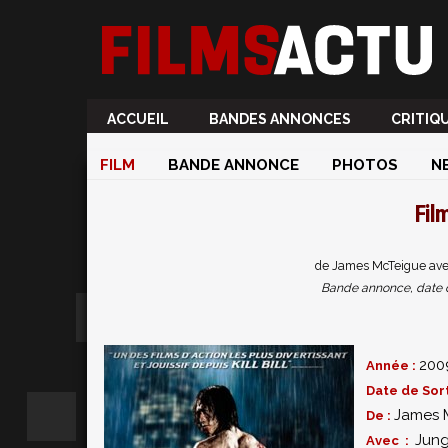
ACCUEIL
BANDES ANNONCES
CRITIQ
FILM
BANDE ANNONCE
PHOTOS
N
Fil
de James McTeigue avec
Bande annonce, date de 
200
Année :
Date de Sort
James 
De :
Jung
Avec :