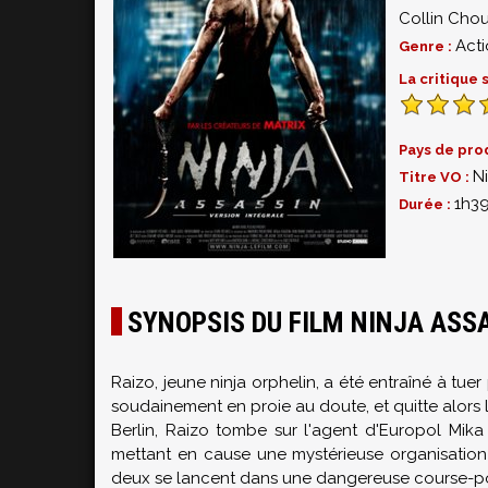
Collin Cho
Act
Genre :
La critique
Pays de pro
Ni
Titre VO :
1h3
Durée :
SYNOPSIS DU FILM NINJA ASS
Raizo, jeune ninja orphelin, a été entraîné à tue
soudainement en proie au doute, et quitte alors 
Berlin, Raizo tombe sur l'agent d'Europol Mika C
mettant en cause une mystérieuse organisation 
deux se lancent dans une dangereuse course-pou