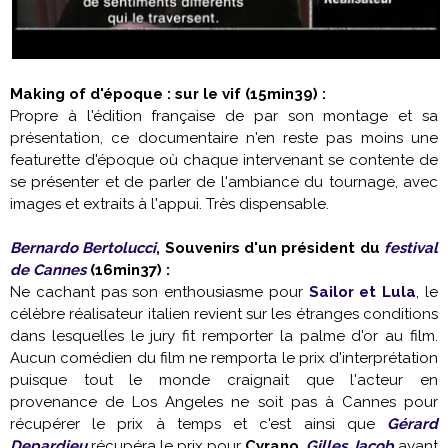
Making of d'époque : sur le vif (15min39) :
Propre à l'édition française de par son montage et sa
présentation, ce documentaire n'en reste pas moins une
featurette d'époque où chaque intervenant se contente de
se présenter et de parler de l'ambiance du tournage, avec
images et extraits à l'appui. Très dispensable.
Bernardo Bertolucci
, Souvenirs d'un président du
festival
de Cannes
(16min37) :
Ne cachant pas son enthousiasme pour
Sailor et Lula
, le
célèbre réalisateur italien revient sur les étranges conditions
dans lesquelles le jury fit remporter la palme d'or au film.
Aucun comédien du film ne remporta le prix d'interprétation
puisque tout le monde craignait que l'acteur en
provenance de Los Angeles ne soit pas à Cannes pour
récupérer le prix à temps et c'est ainsi que
Gérard
Depardieu
récupéra le prix pour
Cyrano
.
Gilles Jacob
ayant