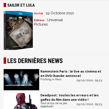
SAILOR ET LULA
: 19 Octobre 2010
Sortie
: Universal
Éditeur
Pictures
LES DERNIÈRES NEWS
Rammstein Paris : le live au cinéma et
en DVD (bande-annonce)
Frühling in Paris
05/10/2010, 09:23
Deadpool : toutes les erreurs et les
gaffes du film dans une vidéo !
Tout ce qui ne va pas
05/10/2010, 09:23
répertorié !