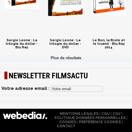
Sergio Leone : La
Sergio Leone : La
Le Bon, la Brute et
trilogie du dollar -
trilogie du dollar -
le truand - Blu Ray
Blu Ray
DVD
2014
NEWSLETTER FILMSACTU
Votre adresse email :
MENTIONS LÉGALES
|
CGU
|
CGV
|
POLITIQUE DONNÉES PERSONNELLES
|
COOKIES
|
PRÉFÉRENCE COOKIES
|
CONTACT