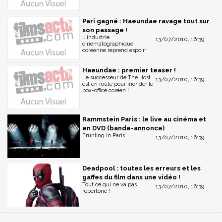
Pari gagné : Haeundae ravage tout sur
son passage !
L'industrie
13/07/2010, 16:39
cinématographique
coréenne reprend espoir !
Haeundae : premier teaser !
Le successeur de The Host
13/07/2010, 16:39
est en route pour inonder le
box-office coréen !
Rammstein Paris : le live au cinéma et
en DVD (bande-annonce)
Frühling in Paris
13/07/2010, 16:39
Deadpool : toutes les erreurs et les
gaffes du film dans une vidéo !
Tout ce qui ne va pas
13/07/2010, 16:39
répertorié !