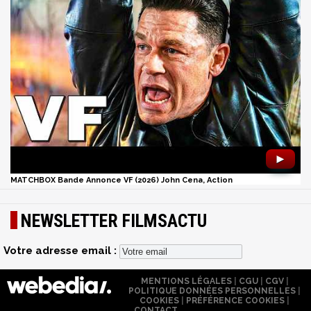
►
MATCHBOX Bande Annonce VF (2026) John Cena, Action
NEWSLETTER FILMSACTU
Votre adresse email :
MENTIONS LÉGALES
|
CGU
|
CGV
|
POLITIQUE DONNÉES PERSONNELLES
|
COOKIES
|
PRÉFÉRENCE COOKIES
|
CONTACT