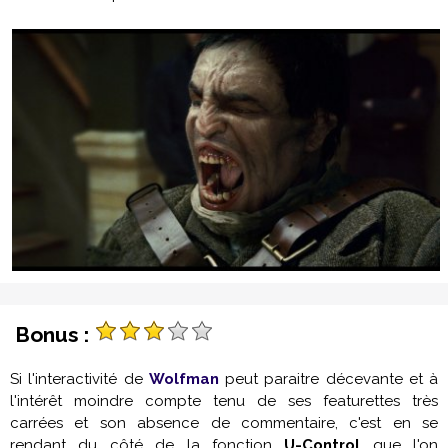
Bonus :
Si l'interactivité de
Wolfman
peut paraitre décevante et à
l'intérêt moindre compte tenu de ses featurettes très
carrées et son absence de commentaire, c'est en se
rendant du côté de la fonction
U-Control
que l'on