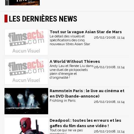
LES DERNIÈRES NEWS
Tout sur la vague Asian Star de Mars
Le détail des visuels et
26/02/2008, 11:14
spécifications des cinq
nouveaux titres Asian Star
A World Without Thieves
Andy Lau et Renée Liu dans
26/02/2008, 11:14
une duel de pickpockets
plein d'énergie et
d'originalité !
Rammstein Paris : le live au cinéma et
en DVD (bande-annonce)
Frühling in Paris
26/02/2008, 11:14
Deadpool : toutes les erreurs et les
gaffes du film dans une vidéo !
Tout ce qui ne va pas
26/02/2008, 11:14