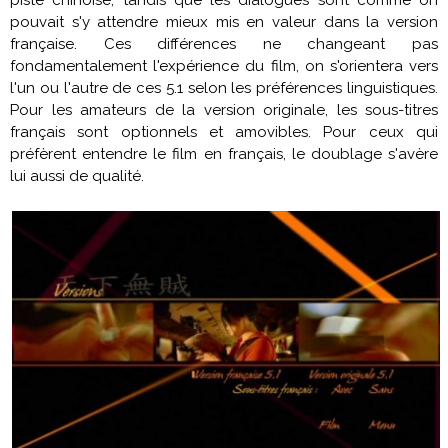
piste chinoise, tandis que les dialogues sont comme on
pouvait s'y attendre mieux mis en valeur dans la version
française. Ces différences ne changeant pas
fondamentalement l'expérience du film, on s'orientera vers
l'un ou l'autre de ces 5.1 selon les préférences linguistiques.
Pour les amateurs de la version originale, les sous-titres
français sont optionnels et amovibles. Pour ceux qui
préfèrent entendre le film en français, le doublage s'avère
lui aussi de qualité.