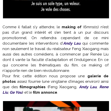
Comme il fallait s'y attendre, le
making of
(6mns01) n'est
pas d'un grand intérêt et s'en tient à un pur discours
promotionnel. On retiendra cependant de ce mini
documentaire les interventions d'
Andy Lau
qui commente
non seulement le travail du réalisateur Feng Xiaogang mais
aussi des autres comédiens, à commencer par Renée Liu
dont il vante la faculté d'adaptation et l'indulgence. En ce
qui concerne les thématiques du film, ce making of
n'apporte rien de bien révolutionnaire.
Pour finir, cette édition nous propose une
galerie de
photos
assez fournie (une vingtaine d'images environ) ainsi
que des
filmographies
(Feng Xiaogang,
Andy Lau
,
Rene
Liu
,
Ge You
) et le
film annonce
.