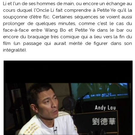
Li et l'un de ses hommes de main, ou encore un échange au
cours duquel l'Oncle Li fait comprendre à Petite Ye qu'il la
soupçonne d'être flic. Certaines séquences se voient aussi
prolonger de quelques minutes, comme c'est le cas du
face-à-face entre Wang Bo et Petite Ye dans le bar ou
encore du braquage très comique qui a lieu vers la fin du
film (un passage qui aurait mérité de figurer dans son
intégralité).