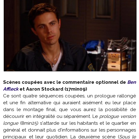
Scènes coupées avec le commentaire optionnel de
Ben
Affleck
et Aaron Stockard (17min09)
Ce sont quatre séquences coupées, un prologue rallongé
et une fin alternative qui auraient aisément eu leur place
dans le montage final, que vous aurez la possibilité de
découvrir en intégralité ou séparément. Le
prologue version
longue
(8min25) s'attarde sur les habitants et le quartier en
général et donnait plus d'informations sur les personnages
principaux et leur quotidien. La deuxième scène (
Sous le