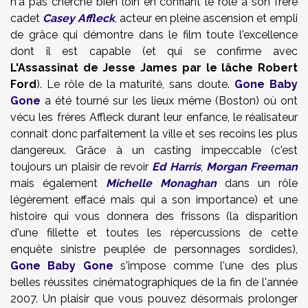
n'a pas cherché bien loin en confiant le rôle à son frère
cadet
Casey Affleck
, acteur en pleine ascension et empli
de grâce qui démontre dans le film toute l'excellence
dont il est capable (et qui se confirme avec
L'Assassinat de Jesse James par le lâche Robert
Ford
). Le rôle de la maturité, sans doute.
Gone Baby
Gone
a été tourné sur les lieux même (Boston) où ont
vécu les frères Affleck durant leur enfance, le réalisateur
connait donc parfaitement la ville et ses recoins les plus
dangereux. Grâce à un casting impeccable (c'est
toujours un plaisir de revoir
Ed Harris
,
Morgan Freeman
mais également
Michelle Monaghan
dans un rôle
légèrement effacé mais qui a son importance) et une
histoire qui vous donnera des frissons (la disparition
d'une fillette et toutes les répercussions de cette
enquête sinistre peuplée de personnages sordides),
Gone Baby Gone
s'impose comme l'une des plus
belles réussites cinématographiques de la fin de l'année
2007. Un plaisir que vous pouvez désormais prolonger