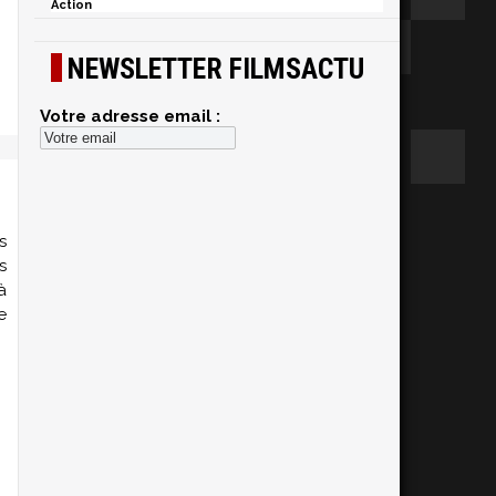
Action
NEWSLETTER FILMSACTU
Votre adresse email :
s
s
à
e