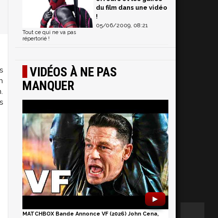
du film dans une vidéo
!
05/06/2009, 08:21
Tout ce qui ne va pas
répertorié !
VIDÉOS À NE PAS
s
n
MANQUER
.
s
►
MATCHBOX Bande Annonce VF (2026) John Cena,