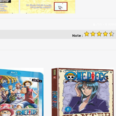
9
/
10
-
1
votes
Note :