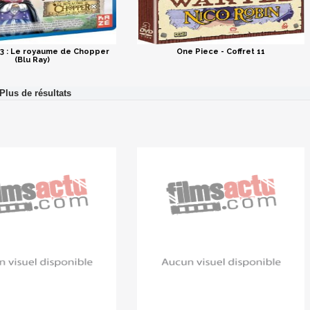
3 : Le royaume de Chopper
One Piece - Coffret 11
(Blu Ray)