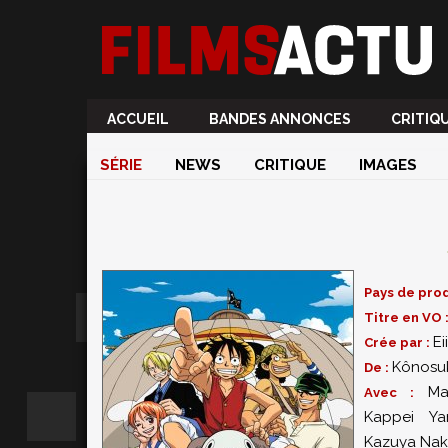
ACCUEIL
BANDES ANNONCES
CRITIQ
SÉRIE
NEWS
CRITIQUE
IMAGES
Pays de prod
Titre en VO 
Ei
Crée par :
Kônosu
De :
Ma
Avec :
Kappei Ya
Kazuya Nak