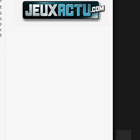
é
t
s
s
e
x
t