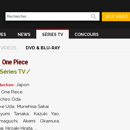
JEUX VIDÉO
UES
NEWS
SÉRIES TV
CONCOURS
VIDÉOS
DVD & BLU-RAY
One Piece
Séries TV /
Japon
uction :
One Piece
:
ichiro Oda
ke Uda
,
Munehisa Sakai
yumi Tanaka
,
Kazuki Yao
,
maguchi
,
Akemi Okamura
,
ai
,
Hiroaki Hirata
,
...