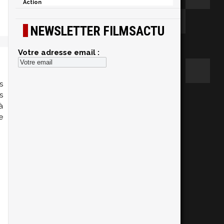
Action
NEWSLETTER FILMSACTU
Votre adresse email :
s
s
à
e