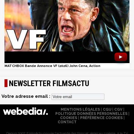
►
MATCHBOX Bande Annonce VF (2026) John Cena, Action
NEWSLETTER FILMSACTU
Votre adresse email :
MENTIONS LÉGALES
|
CGU
|
CGV
|
POLITIQUE DONNÉES PERSONNELLES
|
COOKIES
|
PRÉFÉRENCE COOKIES
|
CONTACT
Depuis 2007, FilmsActu couvre l'actualité des films et séries au cinéma, à la TV