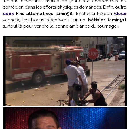
ludique dévoilant l'implication (parfois à contrecœur) du
comédien dans les efforts physiques demandés. Enfin, outre
deux
Fins alternatives (1min58)
totalement bidon (
deux
vannes), les bonus s'achèvent sur un
bêtisier (4min51)
surtout là pour vendre la bonne ambiance du tournage...