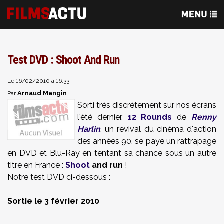
Test DVD : Shoot And Run
Le 16/02/2010 à 16:33
Arnaud Mangin
Par
Sorti très discrètement sur nos écrans
l'été dernier,
12 Rounds
de
Renny
Harlin
, un revival du cinéma d'action
des années 90, se paye un rattrapage
en DVD et Blu-Ray en tentant sa chance sous un autre
titre en France :
Shoot
and run
!
Notre test DVD ci-dessous :
Sortie le 3 février 2010