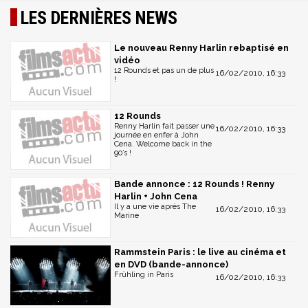
LES DERNIÈRES NEWS
Le nouveau Renny Harlin rebaptisé en
vidéo
12 Rounds et pas un de plus
16/02/2010, 16:33
!
12 Rounds
Renny Harlin fait passer une
16/02/2010, 16:33
journée en enfer à John
Cena. Welcome back in the
90’s !
Bande annonce : 12 Rounds ! Renny
Harlin + John Cena
Il y a une vie après The
16/02/2010, 16:33
Marine
Rammstein Paris : le live au cinéma et
en DVD (bande-annonce)
Frühling in Paris
16/02/2010, 16:33