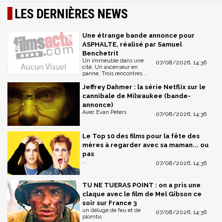
LES DERNIÈRES NEWS
Une étrange bande annonce pour
ASPHALTE, réalisé par Samuel
Benchetrit
Un immeuble dans une
07/08/2026, 14:36
cité. Un ascenseur en
panne. Trois rencontres...
Jeffrey Dahmer : la série Netflix sur le
cannibale de Milwaukee (bande-
annonce)
Avec Evan Peters
07/08/2026, 14:36
Le Top 10 des films pour la fête des
mères à regarder avec sa maman... ou
pas
...
07/08/2026, 14:36
TU NE TUERAS POINT : on a pris une
claque avec le film de Mel Gibson ce
soir sur France 3
un déluge de feu et de
07/08/2026, 14:36
plombs