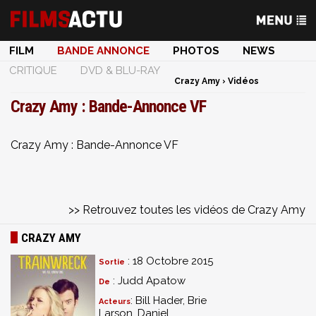
FILM
BANDE ANNONCE
PHOTOS
NEWS
CRITIQUE
DVD & BLU-RAY
Crazy Amy
›
Vidéos
Crazy Amy : Bande-Annonce VF
Crazy Amy : Bande-Annonce VF
>> Retrouvez toutes les vidéos de Crazy Amy
CRAZY AMY
: 18 Octobre 2015
Sortie
: Judd Apatow
De
: Bill Hader, Brie
Acteurs
Larson, Daniel