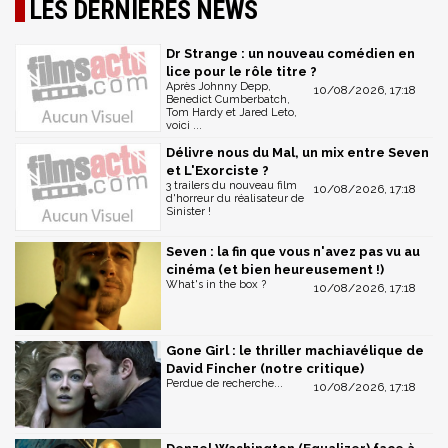
LES DERNIÈRES NEWS
Dr Strange : un nouveau comédien en
lice pour le rôle titre ?
Après Johnny Depp,
10/08/2026, 17:18
Benedict Cumberbatch,
Tom Hardy et Jared Leto,
voici ...
Délivre nous du Mal, un mix entre Seven
et L'Exorciste ?
3 trailers du nouveau film
10/08/2026, 17:18
d'horreur du réalisateur de
Sinister !
Seven : la fin que vous n'avez pas vu au
cinéma (et bien heureusement !)
What's in the box ?
10/08/2026, 17:18
Gone Girl : le thriller machiavélique de
David Fincher (notre critique)
Perdue de recherche...
10/08/2026, 17:18