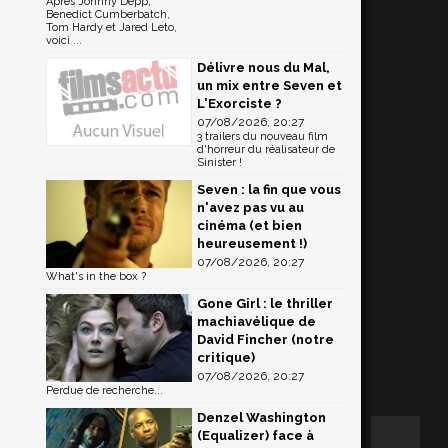
Après Johnny Depp,
Benedict Cumberbatch,
Tom Hardy et Jared Leto,
voici ...
Délivre nous du Mal,
un mix entre Seven et
L'Exorciste ?
07/08/2026, 20:27
3 trailers du nouveau film
d'horreur du réalisateur de
Sinister !
Seven : la fin que vous
n'avez pas vu au
cinéma (et bien
heureusement !)
07/08/2026, 20:27
What's in the box ?
Gone Girl : le thriller
machiavélique de
David Fincher (notre
critique)
07/08/2026, 20:27
Perdue de recherche...
Denzel Washington
(Equalizer) face à