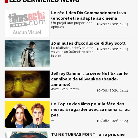
Le récit des Dix Commandements va
(encore) être adapté au cinéma
Un projet aux proportions
10/08/2026, 14:44
épiques
10 minutes d'Exodus de Ridley Scott
Le réalisateur de Gladiator
10/08/2026, 14:44
va vous en (re)mettre plein
la vue !
Jeffrey Dahmer : la série Netflix sur le
cannibale de Milwaukee (bande-
annonce)
Avec Evan Peters
10/08/2026, 14:44
Le Top 10 des films pour la fête des
mères à regarder avec sa maman... ou
pas
...
10/08/2026, 14:44
TU NE TUERAS POINT : on a pris une