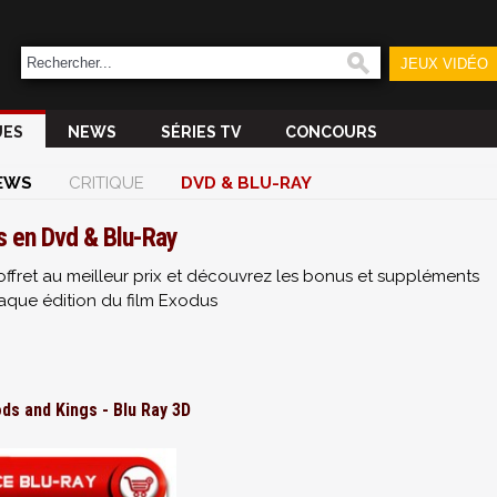
JEUX VIDÉO
UES
NEWS
SÉRIES TV
CONCOURS
EWS
CRITIQUE
DVD & BLU-RAY
 en Dvd & Blu-Ray
ffret au meilleur prix et découvrez les bonus et suppléments
aque édition du film Exodus
ds and Kings - Blu Ray 3D