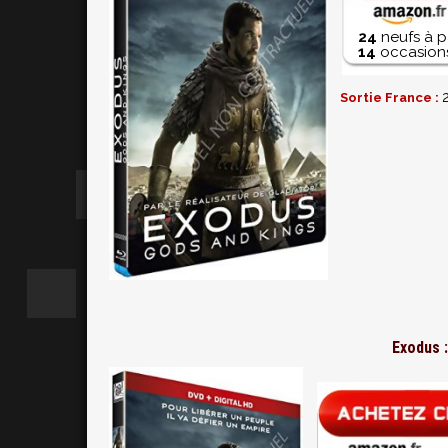
24
neufs à p
14
occasions
Sortie France :
Exodus 