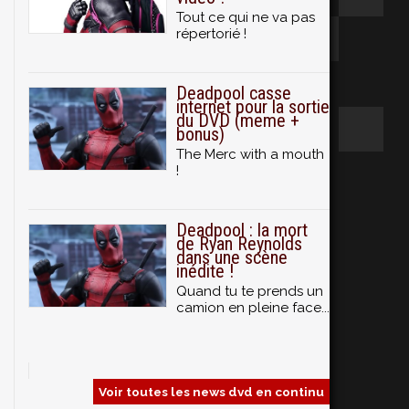
Tout ce qui ne va pas
répertorié !
Deadpool casse
internet pour la sortie
du DVD (meme +
bonus)
The Merc with a mouth
!
Deadpool : la mort
de Ryan Reynolds
dans une scène
inédite !
Quand tu te prends un
camion en pleine face...
Voir toutes les news dvd en continu