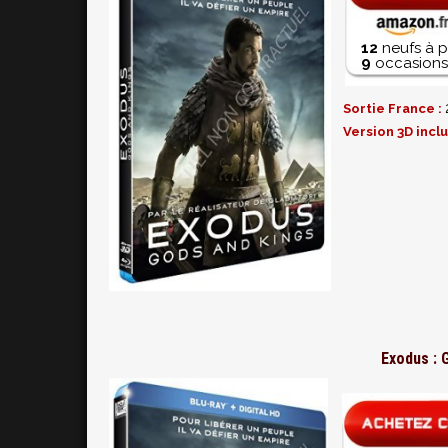
12
neufs à p
9
occasions 
Sortie France :
Version 3D incl
Exodus : 