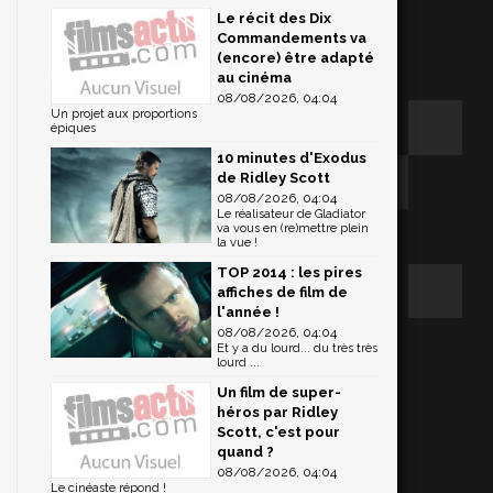
Le récit des Dix
Commandements va
(encore) être adapté
au cinéma
08/08/2026, 04:04
Un projet aux proportions
épiques
10 minutes d'Exodus
de Ridley Scott
08/08/2026, 04:04
Le réalisateur de Gladiator
va vous en (re)mettre plein
la vue !
TOP 2014 : les pires
affiches de film de
l'année !
08/08/2026, 04:04
Et y a du lourd... du très très
lourd ...
Un film de super-
héros par Ridley
Scott, c'est pour
quand ?
08/08/2026, 04:04
Le cinéaste répond !