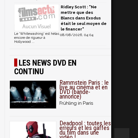
Ridley Scott : "Ne
mettre que des
Blancs dans Exodus
était le seul moyen de
le financer"
Le 'Whitewashing' est hélas
08/08/2026, 04:04
encore de rigueur à
Hollywood ...
LES NEWS DVD EN
CONTINU
Rammstein Paris : le
live au cinéma et en
DVD (bande-
annonce)
Frühling in Paris
Deadpool : toutes les
erreurs et les gaffes
du film dans une
vidéo !