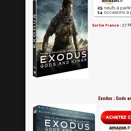
25
neufs à parti
14
occasions à 
27 M
Sortie France :
Exodus : Gods an