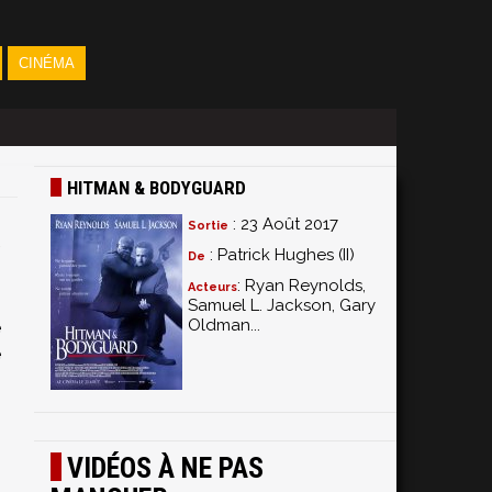
CINÉMA
HITMAN & BODYGUARD
: 23 Août 2017
Sortie
: Patrick Hughes (II)
De
: Ryan Reynolds,
Acteurs
Samuel L. Jackson, Gary
Oldman...
e
e
s
s
VIDÉOS À NE PAS