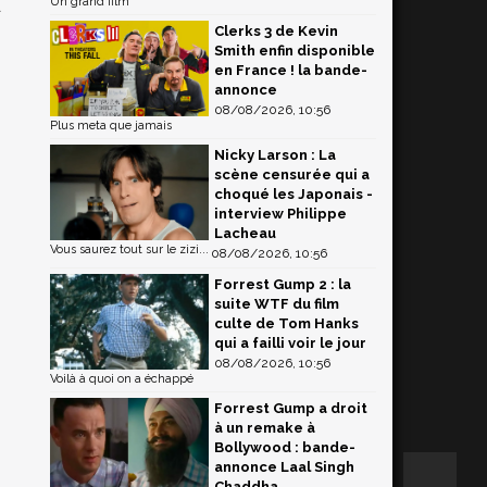
Un grand film
d
Clerks 3 de Kevin
Smith enfin disponible
en France ! la bande-
annonce
08/08/2026, 10:56
Plus meta que jamais
Nicky Larson : La
scène censurée qui a
choqué les Japonais -
interview Philippe
Lacheau
Vous saurez tout sur le zizi...
08/08/2026, 10:56
Forrest Gump 2 : la
suite WTF du film
culte de Tom Hanks
qui a failli voir le jour
08/08/2026, 10:56
Voilà à quoi on a échappé
Forrest Gump a droit
à un remake à
Bollywood : bande-
annonce Laal Singh
Chaddha