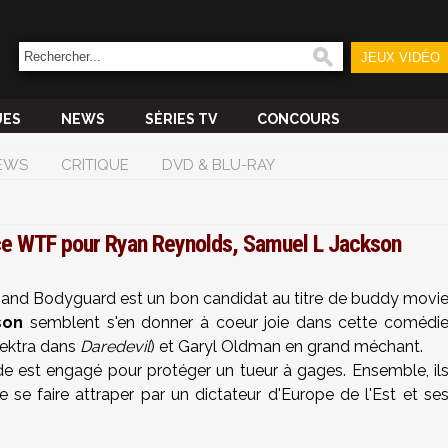
JEUX VIDÉO
UES
NEWS
SÉRIES TV
CONCOURS
EWS
CRITIQUE
DVD & BLU-RAY
 WTF pour Ryan Reynolds, Samuel L Jackson
 and Bodyguard est un bon candidat au titre de buddy movi
son
semblent s'en donner à coeur joie dans cette comédi
lektra dans
Daredevil
) et Garyl Oldman en grand méchant.
de est engagé pour protéger un tueur à gages. Ensemble, il
 se faire attraper par un dictateur d'Europe de l'Est et se