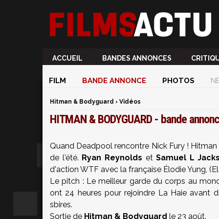
ACCUEIL
BANDES ANNONCES
CRITIQ
FILM
BANDE ANNONCE
PHOTOS
N
Hitman & Bodyguard
›
Vidéos
HITMAN & BODYGUARD - bande annonce
Quand Deadpool rencontre Nick Fury ! Hitman
de l'été.
Ryan Reynolds
et
Samuel L Jack
d'action WTF avec la française Élodie Yung, (E
Le pitch : Le meilleur garde du corps au mon
ont 24 heures pour rejoindre La Haie avant de
sbires.
Sortie de
Hitman & Bodyguard
le 23 août.