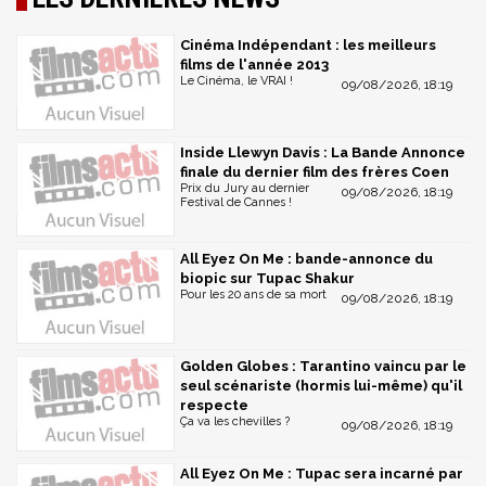
Cinéma Indépendant : les meilleurs
films de l'année 2013
Le Cinéma, le VRAI !
09/08/2026, 18:19
Inside Llewyn Davis : La Bande Annonce
finale du dernier film des frères Coen
Prix du Jury au dernier
09/08/2026, 18:19
Festival de Cannes !
All Eyez On Me : bande-annonce du
biopic sur Tupac Shakur
Pour les 20 ans de sa mort
09/08/2026, 18:19
Golden Globes : Tarantino vaincu par le
seul scénariste (hormis lui-même) qu'il
respecte
Ça va les chevilles ?
09/08/2026, 18:19
All Eyez On Me : Tupac sera incarné par