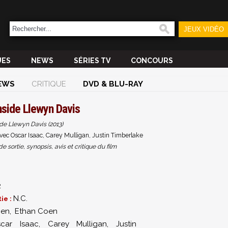
JEUX VIDÉO
UES
NEWS
SÉRIES TV
CONCOURS
EWS
CRITIQUE
DVD & BLU-RAY
nside Llewyn Davis
ide Llewyn Davis (2013)
vec Oscar Isaac, Carey Mulligan, Justin Timberlake
sortie, synopsis, avis et critique du film
2
N.C.
ie :
oen
,
Ethan Coen
car Isaac
,
Carey Mulligan
,
Justin