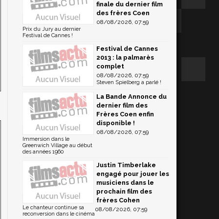
finale du dernier film
des frères Coen
08/08/2026, 07:59
Prix du Jury au dernier
Festival de Cannes !
Festival de Cannes
2013 : la palmarès
complet
08/08/2026, 07:59
Steven Spielberg a parlé !
La Bande Annonce du
dernier film des
Frères Coen enfin
disponible !
08/08/2026, 07:59
Immersion dans le
Greenwich Village au début
des années 1960
Justin Timberlake
engagé pour jouer les
musiciens dans le
prochain film des
frères Cohen
Le chanteur continue sa
08/08/2026, 07:59
reconversion dans le cinéma