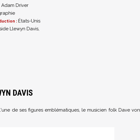
,
Adam Driver
graphie
États-Unis
duction :
side Llewyn Davis,
WYN DAVIS
 l'une de ses figures emblématiques, le musicien folk Dave vo