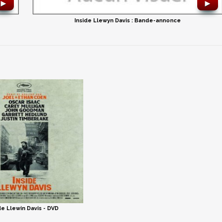
►
►
Inside Llewyn Davis : Bande-annonce
de Llewin Davis - DVD