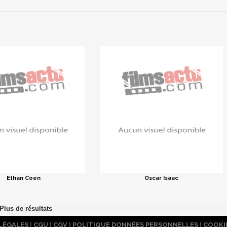
Ethan Coen
Oscar Isaac
LÉGALES
|
CGU
|
CGV
|
POLITIQUE DONNÉES PERSONNELLES
|
COOKI