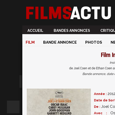
ACCUEIL
BANDES ANNONCES
CRITIQ
FILM
BANDE ANNONCE
PHOTOS
N
Film
I
Ins
de Joel Coen et de Ethan Coen a
Bande annonce, date de 
201
Année :
Date de Sort
Joel C
De :
Os
Avec :