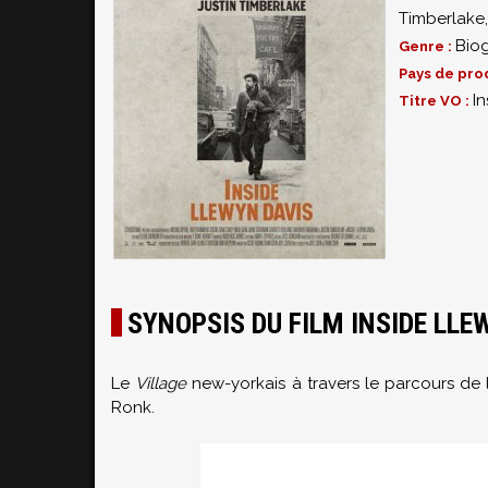
Timberlake
Bio
Genre :
Pays de pro
In
Titre VO :
SYNOPSIS DU FILM INSIDE LLE
Le
Village
new-yorkais à travers le parcours de
Ronk.