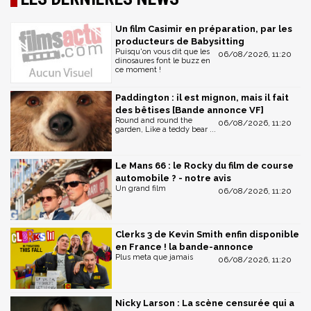
Un film Casimir en préparation, par les
producteurs de Babysitting
Puisqu'on vous dit que les
06/08/2026, 11:20
dinosaures font le buzz en
ce moment !
Paddington : il est mignon, mais il fait
des bêtises [Bande annonce VF]
Round and round the
06/08/2026, 11:20
garden, Like a teddy bear ...
Le Mans 66 : le Rocky du film de course
automobile ? - notre avis
Un grand film
06/08/2026, 11:20
Clerks 3 de Kevin Smith enfin disponible
en France ! la bande-annonce
Plus meta que jamais
06/08/2026, 11:20
Nicky Larson : La scène censurée qui a