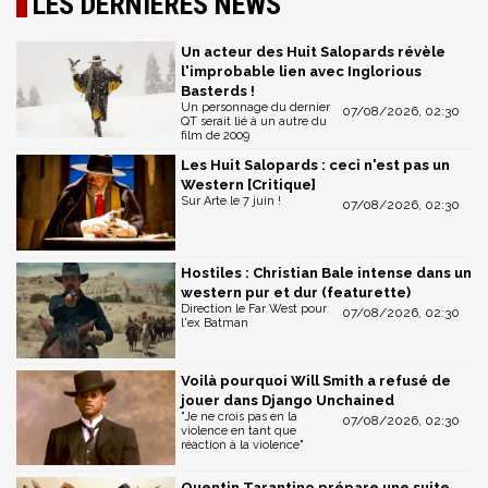
LES DERNIÈRES NEWS
Un acteur des Huit Salopards révèle
l'improbable lien avec Inglorious
Basterds !
Un personnage du dernier
07/08/2026, 02:30
QT serait lié à un autre du
film de 2009
Les Huit Salopards : ceci n'est pas un
Western [Critique]
Sur Arte le 7 juin !
07/08/2026, 02:30
Hostiles : Christian Bale intense dans un
western pur et dur (featurette)
Direction le Far West pour
07/08/2026, 02:30
l'ex Batman
Voilà pourquoi Will Smith a refusé de
jouer dans Django Unchained
"Je ne crois pas en la
07/08/2026, 02:30
violence en tant que
réaction à la violence"
Quentin Tarantino prépare une suite