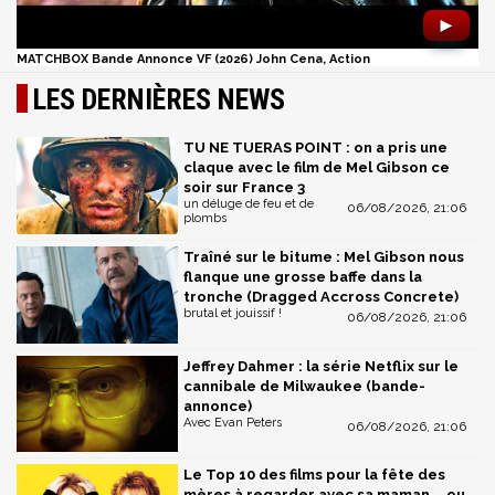
►
MATCHBOX Bande Annonce VF (2026) John Cena, Action
LES DERNIÈRES NEWS
TU NE TUERAS POINT : on a pris une
claque avec le film de Mel Gibson ce
soir sur France 3
un déluge de feu et de
06/08/2026, 21:06
plombs
Traîné sur le bitume : Mel Gibson nous
flanque une grosse baffe dans la
tronche (Dragged Accross Concrete)
brutal et jouissif !
06/08/2026, 21:06
Jeffrey Dahmer : la série Netflix sur le
cannibale de Milwaukee (bande-
annonce)
Avec Evan Peters
06/08/2026, 21:06
Le Top 10 des films pour la fête des
mères à regarder avec sa maman... ou