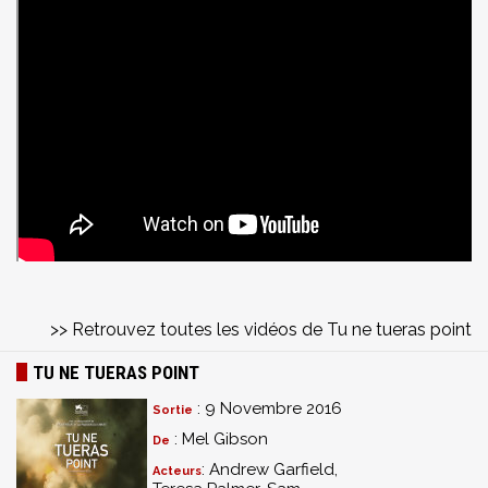
>> Retrouvez toutes les vidéos de Tu ne tueras point
TU NE TUERAS POINT
: 9 Novembre 2016
Sortie
: Mel Gibson
De
: Andrew Garfield,
Acteurs