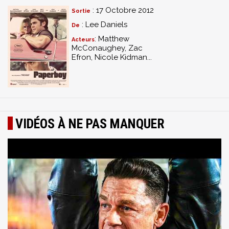
: 17 Octobre 2012
Sortie
: Lee Daniels
De
: Matthew
Acteurs
McConaughey, Zac
Efron, Nicole Kidman...
VIDÉOS À NE PAS MANQUER