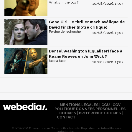
What's in the box ?
10/08/2026, 13:07
Gone Girl : le thriller machiavélique de
David Fincher (notre critique)
Perdue de recherche...
10/08/2026, 13:07
Denzel Washington (Equalizer) face à
Keanu Reeves en John Wick ?
face à face
10/08/2026, 13:07
MENTIONS LÉGALES
|
CGU
|
CGV
|
POLITIQUE DONNÉES PERSONNELLES
|
COOKIES
|
PRÉFÉRENCE COOKIES
|
CONTACT
© 2007-2026 Filmsactu .com. Tous droits réservés. Reproduction interdite sans
autorisation.