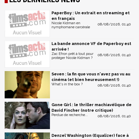
PaperBoy : Un extrait en streaming et
en français
Nicole Kidman en
08/08/2026, 01:40
nymphomane carcérale
La bande annonce VF de Paperboy est
arrivée !
Zac Efron prêt à tout pour
08/08/2026, 01:40
protéger Nicole Kidman ?
Seven : la fin que vous n'avez pas vu au
cinéma (et bien heureusement !)
What's in the box ?
08/08/2026, 01:40
Gone Girl : le thriller machiavélique de
David Fincher (notre critique)
Perdue de recherche...
08/08/2026, 01:40
Denzel Washington (Equalizer) face à