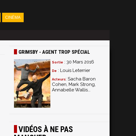
CINÉMA
GRIMSBY - AGENT TROP SPÉCIAL
: 30 Mars 2016
Sortie
: Louis Leterrier
De
: Sacha Baron
Acteurs
Cohen, Mark Strong,
Annabelle Wallis...
VIDÉOS À NE PAS