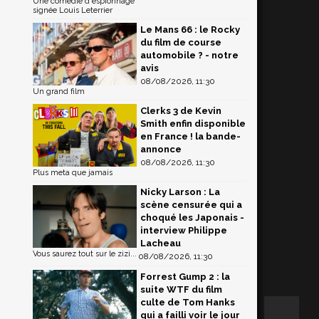
Une comédie d'espionnage
signée Louis Leterrier
Le Mans 66 : le Rocky
du film de course
automobile ? - notre
avis
08/08/2026, 11:30
Un grand film
Clerks 3 de Kevin
Smith enfin disponible
en France ! la bande-
annonce
08/08/2026, 11:30
Plus meta que jamais
Nicky Larson : La
scène censurée qui a
choqué les Japonais -
interview Philippe
Lacheau
Vous saurez tout sur le zizi...
08/08/2026, 11:30
Forrest Gump 2 : la
suite WTF du film
culte de Tom Hanks
qui a failli voir le jour