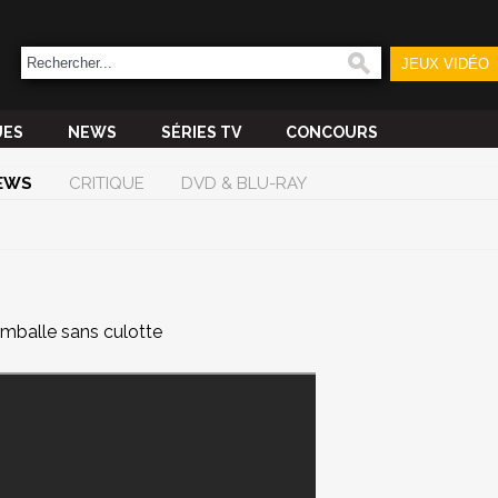
JEUX VIDÉO
UES
NEWS
SÉRIES TV
CONCOURS
EWS
CRITIQUE
DVD & BLU-RAY
imballe sans culotte