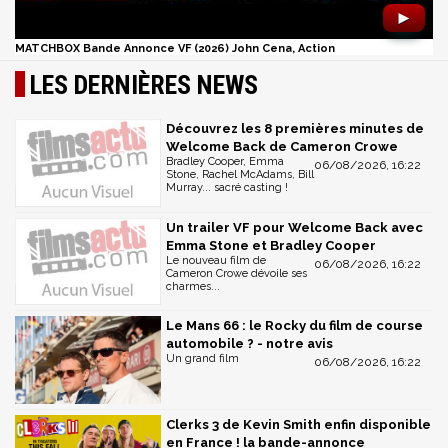
►
MATCHBOX Bande Annonce VF (2026) John Cena, Action
LES DERNIÈRES NEWS
Découvrez les 8 premières minutes de
Welcome Back de Cameron Crowe
Bradley Cooper, Emma
06/08/2026, 16:22
Stone, Rachel McAdams, Bill
Murray... sacré casting !
Un trailer VF pour Welcome Back avec
Emma Stone et Bradley Cooper
Le nouveau film de
06/08/2026, 16:22
Cameron Crowe dévoile ses
charmes...
Le Mans 66 : le Rocky du film de course
automobile ? - notre avis
Un grand film
06/08/2026, 16:22
Clerks 3 de Kevin Smith enfin disponible
en France ! la bande-annonce