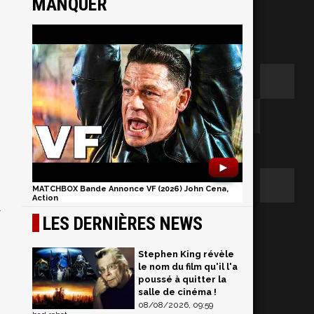
MANQUER
►
MATCHBOX Bande Annonce VF (2026) John Cena,
Action
y
LES DERNIÈRES NEWS
Stephen King révèle
le nom du film qu'il l'a
poussé à quitter la
salle de cinéma !
08/08/2026, 09:59