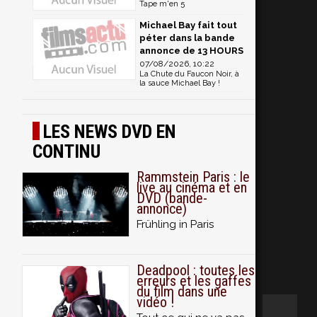
Tape m'en 5
Michael Bay fait tout
péter dans la bande
annonce de 13 HOURS
07/08/2026, 10:22
La Chute du Faucon Noir, à
la sauce Michael Bay !
LES NEWS DVD EN
CONTINU
Rammstein Paris : le
live au cinéma et en
DVD (bande-
annonce)
Frühling in Paris
Deadpool : toutes les
erreurs et les gaffes
du film dans une
vidéo !