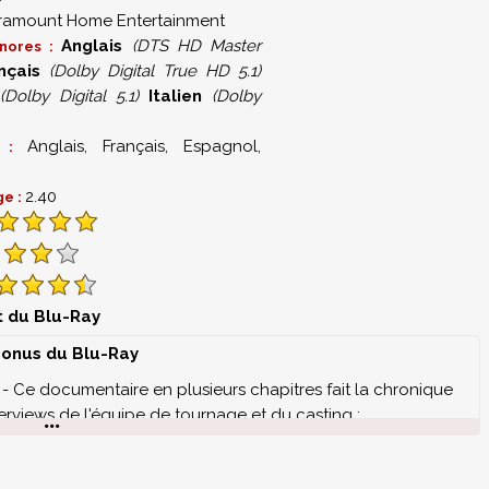
ramount Home Entertainment
Anglais
(DTS HD Master
onores :
nçais
(Dolby Digital True HD 5.1)
(Dolby Digital 5.1)
Italien
(Dolby
Anglais, Français, Espagnol,
es :
2.40
ge :
st du Blu-Ray
onus du Blu-Ray
- Ce documentaire en plusieurs chapitres fait la chronique
terviews de l'équipe de tournage et du casting :
 et Design - Après l'immense succès du premier opus,
00)