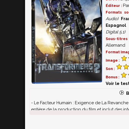
Pa
Éditeur :
Formats s
Audio)
Fra
Espagnol
Digital 5.1)
Sous-titr
Allemand
Format Ima
Image :
Son :
Bonus :
Voir le te
B
- Le Facteur Humain : Exigence de La Revanche 
entière de la production du film et inclut des in
- Les graines de la vengeance - Développement
comment faire encore mieux pour la suite ? (30'