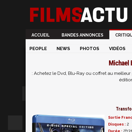
ACCUEIL
BANDES ANNONCES
CRITIQ
PEOPLE
NEWS
PHOTOS
VIDÉOS
Michael 
: Achetez le Dvd, Blu-Ray ou coffret au meille
éditio
Transfo
Sortie Fran
2
Disques :
2h3
Durée :