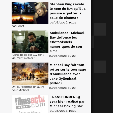
Stephen King révèle
le nom du film qu'il l'a
poussé à quitter la
salle de cinéma !
07/08/2026, 10:22
bad robot
Ambulance : Michael
Bay défonce les
effets visuels
numériques de son
film !
"Certains de ces CGI sont
07/08/2026, 10:22
vraiment à chier. "
Michael Bay fait tout
péter sur le tournage
d'Ambulance avec
Jake Gyllenhaal
(video)
Un jour comme un autre
07/08/2026, 10:22
pour Michael
TRANSFORMERS 5
sera bien réalisé par
Michael f*cking BAY !
07/08/2026, 10:22