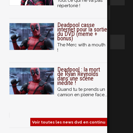
Tout ce qui ne va pas
répertorié !
Deadpool casse
internet pour la sortie
du DVD (meme +
bonus)
The Merc with a mouth
!
Deadpool : la mort
de Ryan Reynolds
dans une scène
inédite !
Quand tu te prends un
camion en pleine face...
Voir toutes les news dvd en continu