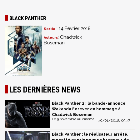
BLACK PANTHER
: 14 Février 2018
Sortie
: Chadwick
Acteurs
Boseman
LES DERNIÈRES NEWS
Black Panther 2 : la bande-annonce
Wakanda Forever en hommage à
Chadwick Boseman
Le 9 novembre au cinéma
30/01/2018, 09:37
Black Panther : le réalisateur arrêté,
menotté et pris pour un braqueur de