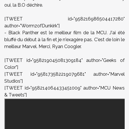
oui, la B.O déchire.
[TWEET id="958216986504417280"
author="WormzofDunkirk"]
- Black Panther est le meilleur film de la MCU. J'ai été
bluffé du début à la fin et je n'exagère pas. C'est de loin le
meilleur Marvel. Merci, Ryan Coogler.
[TWEET id="958219045081309184" author="Geeks of
Color"]
[TWEET id="958173582219079681" author="Marvel
Studios"]
[TWEET id="958214064433451009" author="MCU News
& Tweets"]